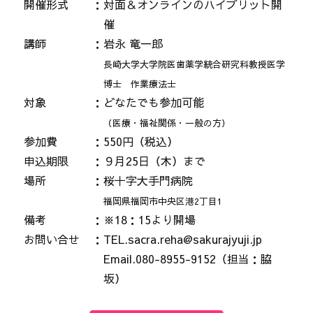
開催形式
対面＆オンラインのハイブリット開
催
講師
岩永 竜一郎
長崎大学大学院医歯薬学統合研究科教授医学
博士 作業療法士
対象
どなたでも参加可能
（医療・福祉関係・一般の方）
参加費
550円（税込）
申込期限
９月25日（木）まで
場所
桜十字大手門病院
福岡県福岡市中央区港2丁目1
備考
※18：15より開場
お問い合せ
TEL.sacra.reha@sakurajyuji.jp
Email.080-8955-9152（担当：脇
坂）