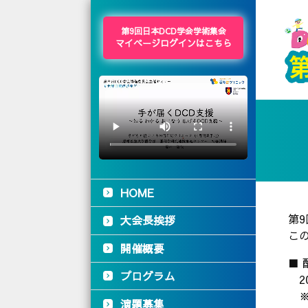
第9回日本DCD学会学術集会
マイページログインはこちら
HOME
第
大会長挨拶
こ
開催概要
■ 
プログラム
20
※
演題募集