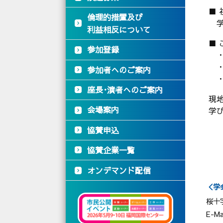
■ 
倫理的措置及び
学
利益相反について
■ 
参加登録
・
・
参加者へのご案内
・
座長･演者へのご案内
現
会場案内
学
協賛申込
協賛企業一覧
オンデマンド配信
＜学
桜十
E-Ma