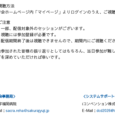
視聴方法
会ホームページ内「マイページ」よりログインのうえ、ご視
ご注意
一部、配信対象外のセッションがございます。
視聴には参加登録が必要です。
配信期間終了後は視聴できませんので、期間内にご視聴くだ
地参加された皆様の振り返りとしてはもちろん、当日参加が難し
びを深めていただければ幸いです。
会事務局＞
＜システムサポート
字福岡病院
iコンベンション株
il：
sacra.reha＠sakurajyuji.jp
E-Mail：
dcd2026@i